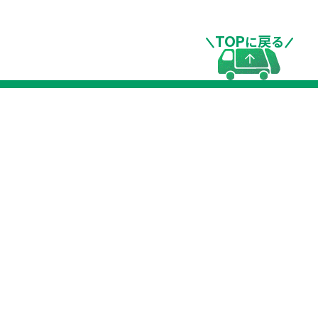
TOP
戻
に
る