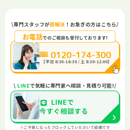
\
専門スタッフが
即解決
！
お急ぎの方はこちら
/
お電話
でのご相談も
受付しております!
0120-174-300
【平日 8:30-16:30 / 土 8:30-12:00】
\
LINE
で
気軽に専門家へ
相談・見積り可能!
/
LINEで
今すぐ
相談する
※ご不要になったブロックしていただいて結構です