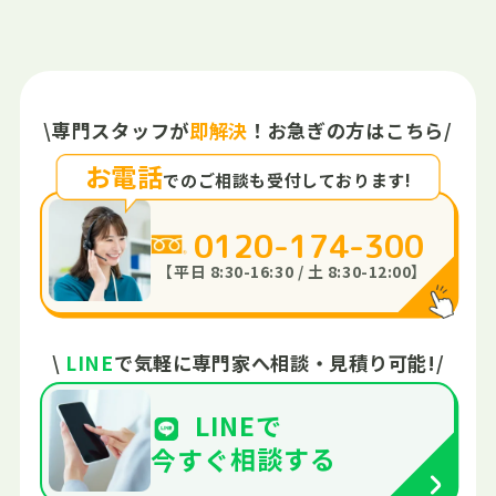
\
専門スタッフが
即解決
！
お急ぎの方はこちら
/
お電話
でのご相談も
受付しております!
0120-174-300
【平日 8:30-16:30 / 土 8:30-12:00】
\
LINE
で
気軽に専門家へ
相談・見積り可能!
/
LINEで
今すぐ
相談する