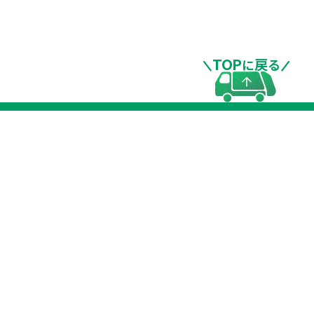
TOP
戻
に
る